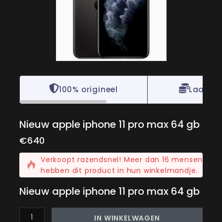
100% origineel
Laagste
Nieuw apple iphone 11 pro max 64 gb
€
640
13 producten die als laatste zijn verkocht12 uur
Verkoopt razendsnel! Meer dan 16 mensen
hebben dit product in hun winkelmandje.
Nieuw apple iphone 11 pro max 64 gb
IN WINKELWAGEN