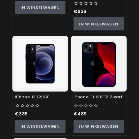
of
IN WINKELWAGEN
5
0
€
636
out
of
IN WINKELWAGEN
5
iPhone 13 128GB
iPhone 13 128GB Zwart
0
0
€
385
€
489
out
out
of
of
IN WINKELWAGEN
IN WINKELWAGEN
5
5