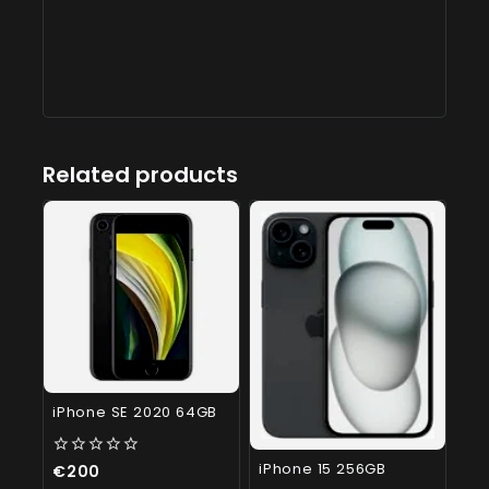
Related products
iPhone SE 2020 64GB
iPhone 15 256GB
0
€
200
out