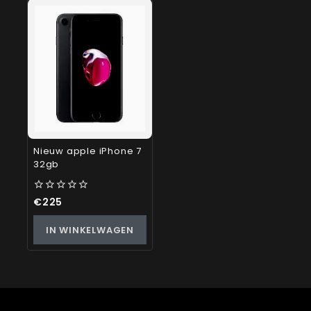
Nieuw apple iPhone 7
32gb
0
€
225
out
of
IN WINKELWAGEN
5