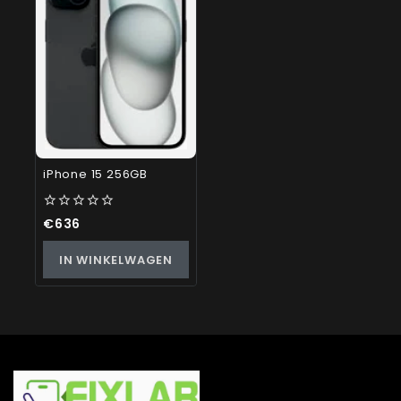
iPhone 15 256GB
0
€
636
out
of
IN WINKELWAGEN
5