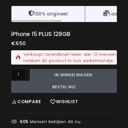
100% origineel
Laagste
iPhone 15 PLUS 128GB
€
650
10 producten die als laatste zijn verkocht20 uu
Verkoopt razendsnel! Meer dan 12 mensen
hebben dit product in hun winkelmandje.
IN WINKELWAGEN
BESTEL NU!
COMPARE
WISHLIST
505
Mensen bekijken dit nu.