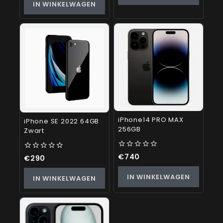
IN WINKELWAGEN
5
iPhone14 PRO MAX
iPhone SE 2022 64GB
256GB
Zwart
0
€
740
0
€
290
out
out
of
of
IN WINKELWAGEN
IN WINKELWAGEN
5
5