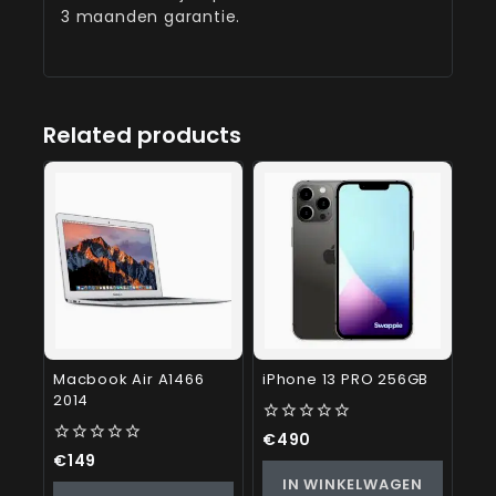
3 maanden garantie.
Related products
Macbook Air A1466
iPhone 13 PRO 256GB
2014
0
€
490
out
0
€
149
of
out
IN WINKELWAGEN
5
of