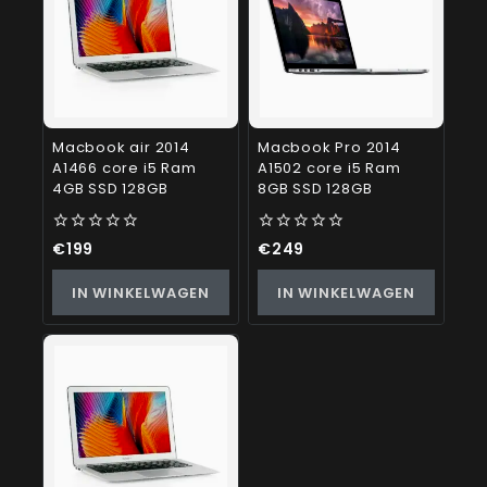
Macbook air 2014
Macbook Pro 2014
A1466 core i5 Ram
A1502 core i5 Ram
4GB SSD 128GB
8GB SSD 128GB
0
0
€
199
€
249
out
out
of
of
IN WINKELWAGEN
IN WINKELWAGEN
5
5