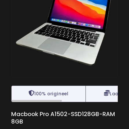
100% origineel
Laagste
Macbook Pro A1502-SSD128GB-RAM
8GB