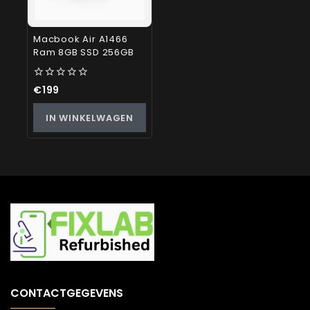
Macbook Air A1466
Ram 8GB SSD 256GB
0
€
199
out
of
IN WINKELWAGEN
5
CONTACTGEGEVENS