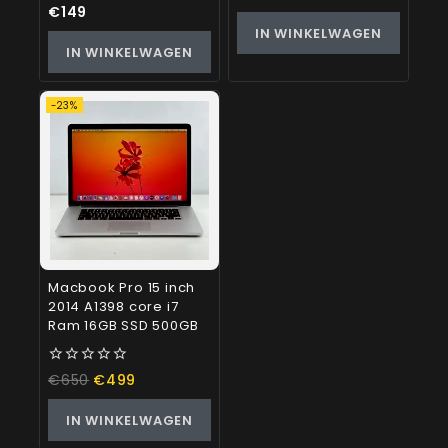
out
0
€
149
of
out
IN WINKELWAGEN
5
of
IN WINKELWAGEN
5
-23%
Macbook Pro 15 inch
2014 A1398 core i7
Ram 16GB SSD 500GB
0
€
650
€
499
out
of
IN WINKELWAGEN
5