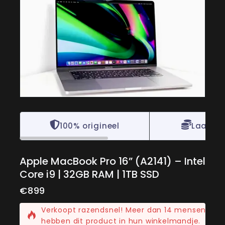
100% origineel
Laagste
Apple MacBook Pro 16” (A2141) – Intel
Core i9 | 32GB RAM | 1TB SSD
€
899
12 producten die als laatste zijn verkocht3 uur
Verkoopt razendsnel! Meer dan 14 mensen
hebben dit product in hun winkelmandje.