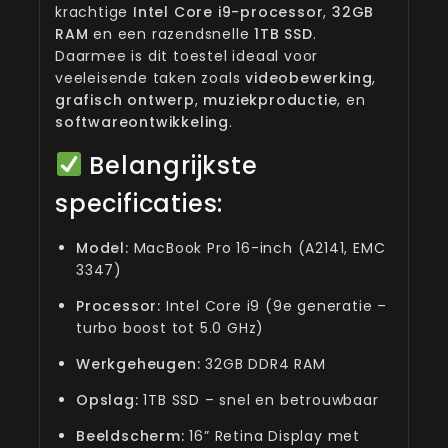
krachtige
Intel Core i9-processor
,
32GB
RAM
en een razendsnelle
1TB SSD
.
Daarmee is dit toestel ideaal voor
veeleisende taken zoals
videobewerking
,
grafisch ontwerp
,
muziekproductie
, en
softwareontwikkeling
.
Belangrijkste
specificaties:
Model:
MacBook Pro 16-inch (A2141, EMC
3347)
Processor:
Intel Core i9 (9e generatie –
turbo boost tot 5.0 GHz)
Werkgeheugen:
32GB DDR4 RAM
Opslag:
1TB SSD – snel en betrouwbaar
Beeldscherm:
16” Retina Display met