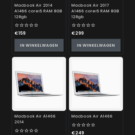
Macbook Air 2014
Macbook Air 2017
A1466 corei5 RAM 8GB
A1466 corei5 RAM 8GB
128gb
128gb
0
0
€
159
€
299
out
out
of
of
IN WINKELWAGEN
IN WINKELWAGEN
5
5
Macbook Air A1466
Macbook Air A1466
2014
0
€
249