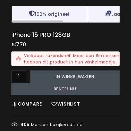
100% origineel
Laagste
iPhone 15 PRO 128GB
€
770
2 producten die als laatste zijn verkocht4 uur
Verkoopt razendsnel! Meer dan 19 mensen
hebben dit product in hun winkelmandje.
IN WINKELWAGEN
BESTEL NU!
COMPARE
WISHLIST
405
Mensen bekijken dit nu.