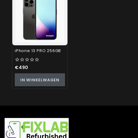
iPhone 13 PRO 256GB
0
€
490
out
of
IN WINKELWAGEN
5