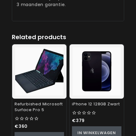
3 maanden garantie.
Related products
Refurbished Microsoft
iPhone 12 128GB Zwart
Surface Pro 5
0
€
379
out
0
€
360
of
out
IN WINKELWAGEN
5
of