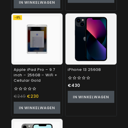
IN WINKELWAGEN
5
-8%
Apple iPad Pro – 9.7
iPhone 13 256GB
inch – 256GB – WiFi +
Cellular Gold
0
€
430
out
of
0
€
249
€
230
IN WINKELWAGEN
5
out
of
IN WINKELWAGEN
5