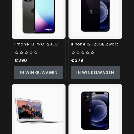
iPhone 13 PRO 128GB
iPhone 12 128GB Zwart
0
0
€
390
€
379
out
out
of
of
IN WINKELWAGEN
IN WINKELWAGEN
5
5