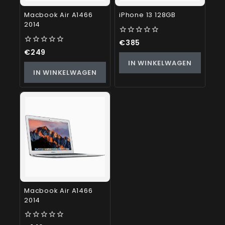
Macbook Air A1466
iPhone 13 128GB
2014
0
€
385
out
0
€
249
of
out
IN WINKELWAGEN
5
of
IN WINKELWAGEN
5
Macbook Air A1466
2014