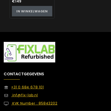
0
€
149
out
of
IN WINKELWAGEN
5
CONTACTGEGEVENS
+31 0 684 678 101
inf@fix-lab.nl
KVK Number : 85843202