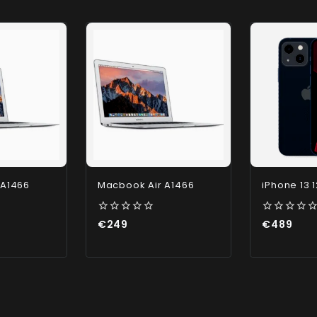
 A1466
Macbook Air A1466
iPhone 13 
0
0
€
249
€
489
out
out
of
of
5
5