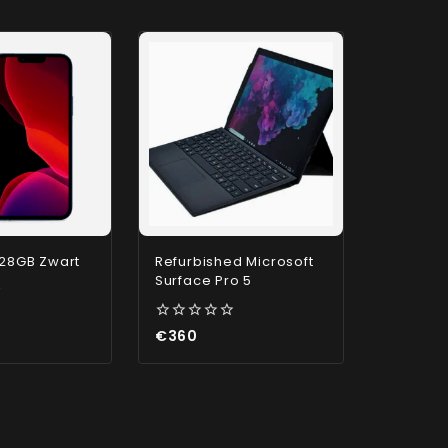
128GB Zwart
Refurbished Microsoft
Surface Pro 5
0
€
360
out
of
5