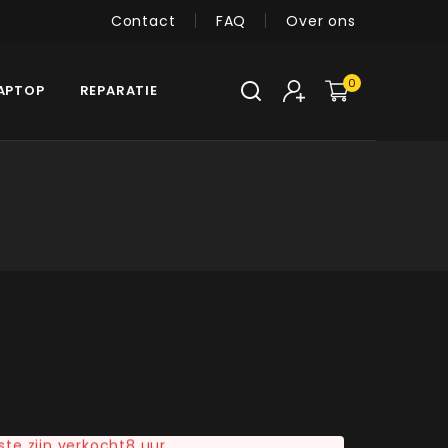
Contact
FAQ
Over ons
0
APTOP
REPARATIE
ste zijn verkocht8 uur