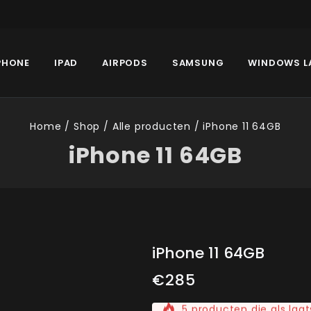
PHONE
IPAD
AIRPODS
SAMSUNG
WINDOWS L
Home
/
Shop
/
Alle producten
/
iPhone 11 64GB
iPhone 11 64GB
iPhone 11 64GB
€
285
5 producten die als laat