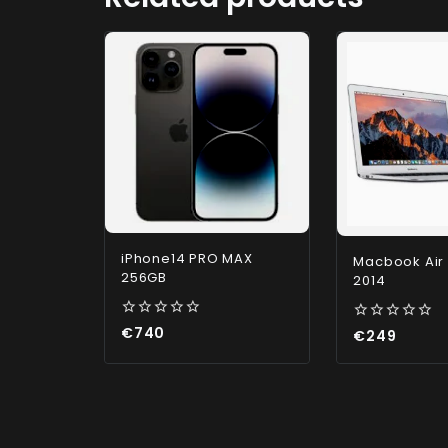
iPhone14 PRO MAX
Macbook Air
256GB
2014
0
€
740
0
€
249
out
out
of
of
5
5