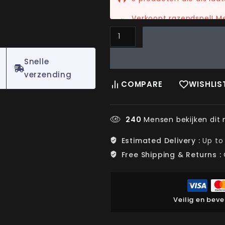
Verkoopt razendsnel! M
hun winkelmandje.
Snelle
verzending
COMPARE
WISHLIS
240
Mensen bekijken dit 
Estimated Delivery :
Up to
Free Shipping & Returns :
Veilig en bev