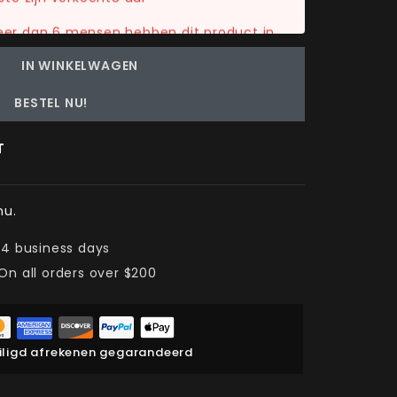
eer dan 6 mensen hebben dit product in
IN WINKELWAGEN
BESTEL NU!
T
nu.
 4 business days
On all orders over $200
eiligd afrekenen gegarandeerd