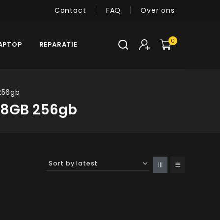
Contact
FAQ
Over ons
0
APTOP
REPARATIE
256gb
M 8GB 256gb