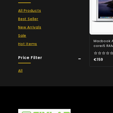
All Products
Best Seller
New Arrivals
Sale
Macbook A
Hot Items
corei5 RA
Price Filter
0
€
159
out
of
5
All