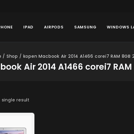
PHONE
IPAD
AIRPODS
SAMSUNG
WINDOWS L
e
/
Shop
/
kopen Macbook Air 2014 A1466 corei7 RAM 8GB 
ook Air 2014 A1466 corei7 RA
single result