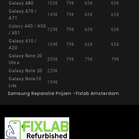
Galaxy A80
155€
79€
65€
65€
Galaxy A70 /
145€
79€
65€
65€
A71
Galaxy
A40
/
A50
129€
79€
65€
65€
/ A51
Galaxy A10 /
109€
79€
65€
65€
A20
Galaxy Note 20
335€
79€
75€
79€
Ultra
Galaxy Note 20
220€
Galaxy Note10
199€
Lite
Samsung Reparatie Prijzen –Fixlab Amsterdam